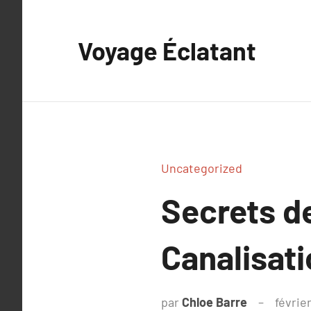
Aller
au
Voyage Éclatant
contenu
Uncategorized
Secrets d
Canalisati
par
Chloe Barre
févrie