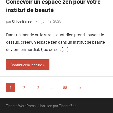
Concevoir un espace zen pour votre
institut de beauté
par
Chloe Barre
juin 19, 2025
Aucun
commentaire
Dans un monde où le stress quotidien prend souvent le
dessus, créer un espace zen dans un institut de beauté
devient primordial. Que ce soit […]
Continuer la lecture
Pagination
Articles
1
2
3
…
88
»
suivants
des
publications
Thème WordPress : Harrison par ThemeZee.