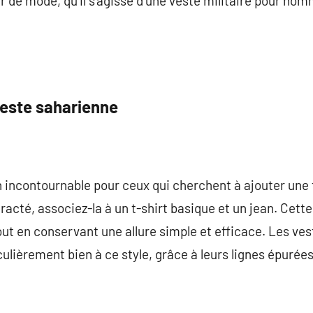
r de mode, qu’il s’agisse d’une veste militaire pour hom
este saharienne
 incontournable pour ceux qui cherchent à ajouter une t
racté, associez-la à un t-shirt basique et un jean. Cet
out en conservant une allure simple et efficace. Les ve
ulièrement bien à ce style, grâce à leurs lignes épurées