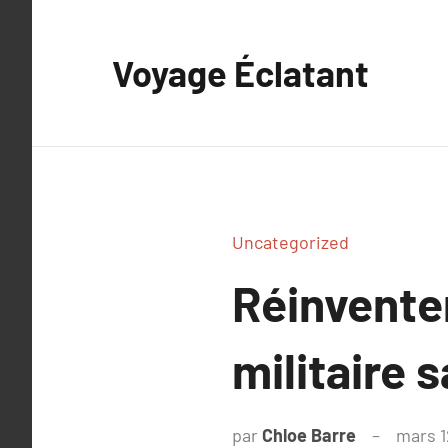
Aller
au
Voyage Éclatant
contenu
Uncategorized
Réinventer
militaire 
par
Chloe Barre
mars 1