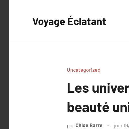
Aller
au
Voyage Éclatant
contenu
Uncategorized
Les univer
beauté un
par
Chloe Barre
juin 19